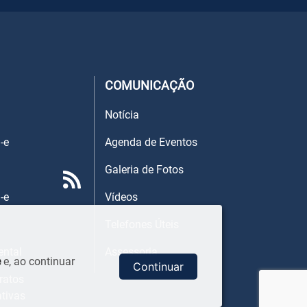
COMUNICAÇÃO
Notícia
-e
Agenda de Eventos
Galeria de Fotos
-e
Vídeos
Telefones Úteis
ental
Assessoria
e
e, ao continuar
Continuar
ratos
ativas