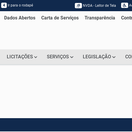
4
Ir para o rodapé
Ac
NVDA - Leitor de Tela
Acessar página sobre NVDA - Leitor
Dados Abertos
Carta de Serviços
Transparência
Cont
LICITAÇÕES
SERVIÇOS
LEGISLAÇÃO
CO