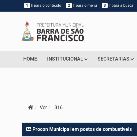
1
Ir para o conteúdo
2
Ir para o menu
3
Ir para a busca
HOME
INSTITUCIONAL
SECRETARIAS
Ver
316
Procon Municipal em postos de combustíveis