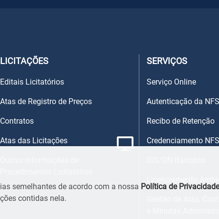
LICITAÇÕES
SERVIÇOS
Editais Licitatórios
Serviço Online
Atas de Registro de Preços
Autenticação da NFS
Contratos
Recibo de Retenção
Atas das Licitações
Credenciamento NFS
Outras informações de
ISS/QN Bancário
Procedimentos Licitatórios
Licenciamento Ambi
ogias semelhantes de acordo com a nossa
Política de Privacidad
ões contidas nela.
Gestão de Atas, Cont
e Minutas Administr