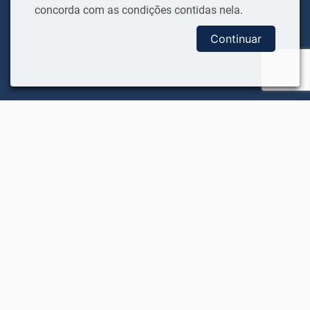
concorda com as condições contidas nela.
Continuar
LICITAÇÕES
Editais Licitatórios
Atas de Registro de Preços
Contratos
Atas das Licitações