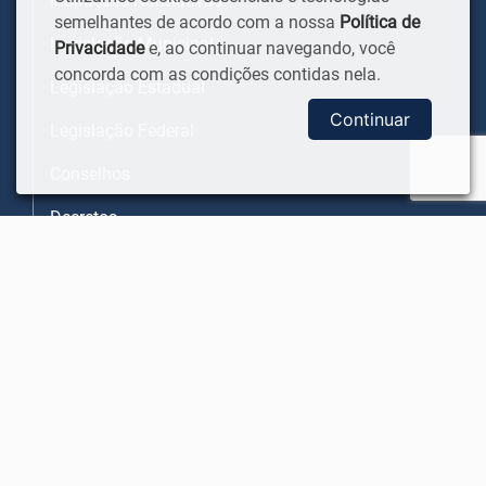
Instruções Normativas
semelhantes de acordo com a nossa
Política de
Legislação Municipal
Privacidade
e, ao continuar navegando, você
concorda com as condições contidas nela.
Legislação Estadual
Continuar
Legislação Federal
Conselhos
Decretos
Portarias