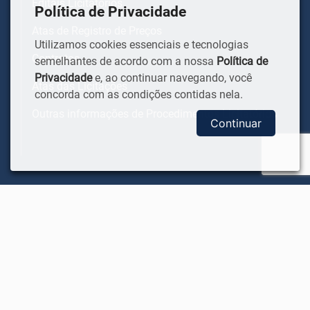
Editais Licitatórios
Política de Privacidade
Atas de Registro de Preços
Utilizamos cookies essenciais e tecnologias
Contratos
semelhantes de acordo com a nossa
Política de
Privacidade
e, ao continuar navegando, você
Atas das Licitações
concorda com as condições contidas nela.
Outras informações de Procedimentos Licitatórios
Continuar
ACESSO INTERNO