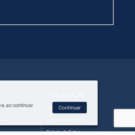
COMUNICAÇÃO
e
e, ao continuar
Continuar
Notícia
-e
Agenda de Eventos
Galeria de Fotos