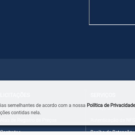
LICITAÇÕES
SERVIÇOS
ogias semelhantes de acordo com a nossa
Política de Privacidad
Editais Licitatórios
Serviço Online
ões contidas nela.
Atas de Registro de Preços
Autenticação da NFS
Contratos
Recibo de Retenção