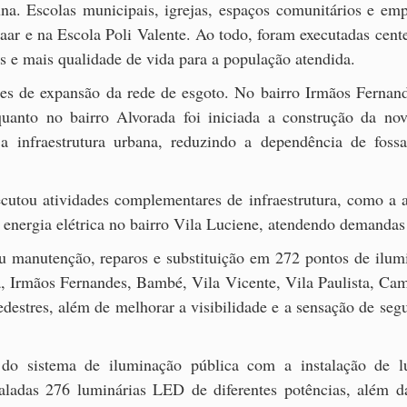
una. Escolas municipais, igrejas, espaços comunitários e e
aar e na Escola Poli Valente. Ao todo, foram executadas cent
s e mais qualidade de vida para a população atendida.
es de expansão da rede de esgoto. No bairro Irmãos Fernand
uanto no bairro Alvorada foi iniciada a construção da nov
a infraestrutura urbana, reduzindo a dependência de foss
cutou atividades complementares de infraestrutura, como a a
e energia elétrica no bairro Vila Luciene, atendendo demandas
ou manutenção, reparos e substituição em 272 pontos de ilumi
a, Irmãos Fernandes, Bambé, Vila Vicente, Vila Paulista, C
destres, além de melhorar a visibilidade e a sensação de seg
o sistema de iluminação pública com a instalação de l
nstaladas 276 luminárias LED de diferentes potências, alé