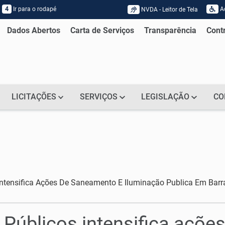
4
Ir para o rodapé
Ac
NVDA - Leitor de Tela
Acessar página sobre NVDA - Leitor
Dados Abertos
Carta de Serviços
Transparência
Cont
LICITAÇÕES
SERVIÇOS
LEGISLAÇÃO
CO
 Intensifica Ações De Saneamento E Iluminação Publica Em Barr
s Públicos intensifica açõ