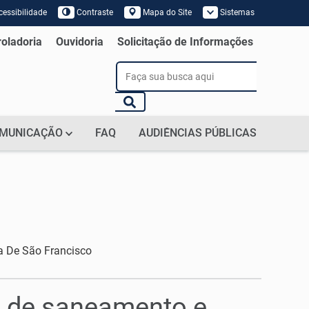
essibilidade
Contraste
Mapa do Site
Sistemas
 de Tela
roladoria
Ouvidoria
Solicitação de Informações
MUNICAÇÃO
FAQ
AUDIÊNCIAS PÚBLICAS
a De São Francisco
es de saneamento e