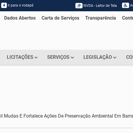
4
Ir para o rodapé
Ac
NVDA - Leitor de Tela
Acessar página sobre NVDA - Leitor
Dados Abertos
Carta de Serviços
Transparência
Cont
LICITAÇÕES
SERVIÇOS
LEGISLAÇÃO
CO
 Mil Mudas E Fortalece Ações De Preservação Ambiental Em Barr