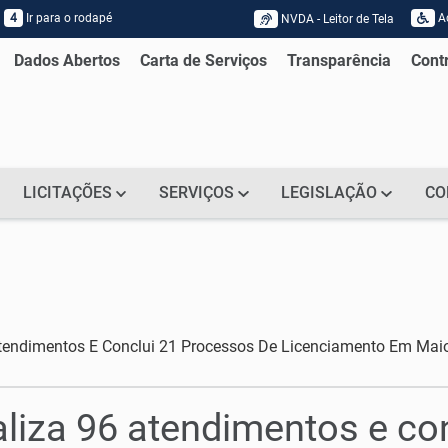
4
Ir para o rodapé
Ac
NVDA - Leitor de Tela
Acessar página sobre NVDA - Leitor
Dados Abertos
Carta de Serviços
Transparência
Cont
LICITAÇÕES
SERVIÇOS
LEGISLAÇÃO
CO
 Atendimentos E Conclui 21 Processos De Licenciamento Em Mai
ealiza 96 atendimentos e c