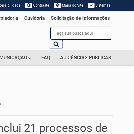
essibilidade
Contraste
Mapa do Site
Sistemas
 de Tela
roladoria
Ouvidoria
Solicitação de Informações
MUNICAÇÃO
FAQ
AUDIÊNCIAS PÚBLICAS
o
onclui 21 processos de