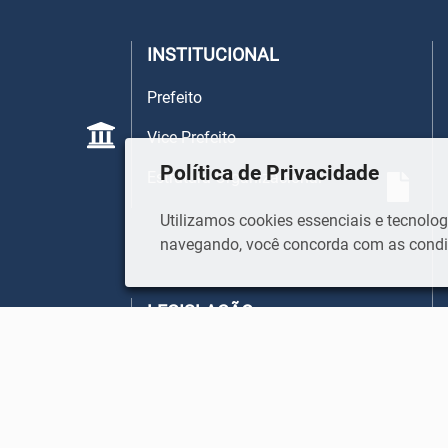
INSTITUCIONAL
Prefeito
Vice-Prefeito
Política de Privacidade
Estrutura Organizacional
Utilizamos cookies essenciais e tecnol
navegando, você concorda com as condiç
LEGISLAÇÃO
Lei Orgânica
Instruções Normativas
Legislação Municipal