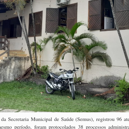
 da Secretaria Municipal de Saúde (Semus), registrou 96 ate
smo período, foram protocolados 38 processos administra