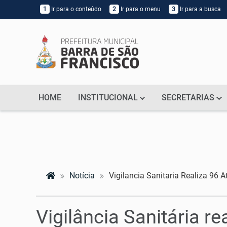
1
Ir para o conteúdo
2
Ir para o menu
3
Ir para a busca
HOME
INSTITUCIONAL
SECRETARIAS
Notícia
Vigilancia Sanitaria Realiza 96
Vigilância Sanitária r