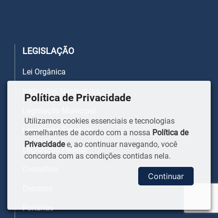
LEGISLAÇÃO
Lei Orgânica
Instruções Normativas
Política de Privacidade
Legislação Municipal
Utilizamos cookies essenciais e tecnologias
Legislação Estadual
semelhantes de acordo com a nossa
Política de
Privacidade
e, ao continuar navegando, você
Legislação Federal
concorda com as condições contidas nela.
Conselhos
Continuar
Decretos
Portarias