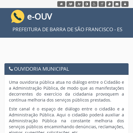
Acessar página inicial do site
Ação para aumentar tamanho da fonte do sit
Ação para diminuir tamanho da fonte
Acessar página sobre acessi
Acessar página sobre N
Ação para aplicar auto contras
Acessar página so
Acessar We
Acessa
e-OUV
PREFEITURA DE BARRA DE SÃO FRANCISCO - ES
OUVIDORIA MUNICIPAL
Uma ouvidoria pública atua no diálogo entre o Cidadão e
a Administração Pública, de modo que as manifestações
decorrentes do exercício da cidadania provoquem a
contínua melhoria dos serviços públicos prestados.
Este canal é o espaço de diálogo entre o cidadão e a
Administração Pública. Aqui o cidadão poderá auxiliar a
Administração Pública na constante melhoria dos
serviços públicos encaminhando denúncias, reclamações,
elogios, sugestões, solicitações, etc.